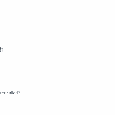
ैं?
ter called?