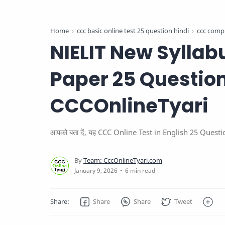
Home
ccc basic online test 25 question hindi
ccc compu
NIELIT New Syllab
Paper 25 Question 
CCCOnlineTyari
आपको बता दें, यह CCC Online Test in English 25 Question आग
6 min read