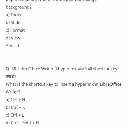
background?
a) Tools
b) Slide
c) Format
d) View
Ans: c)
Q. 38. LibreOffice Writer में hyperlink जोड़ने की shortcut key
क्या है?
What is the shortcut key to insert a hyperlink in LibreOffice
Writer?
a) Ctrl + H
b) Ctrl + K
c) Ctrl + L
d) Ctrl + Shift + H