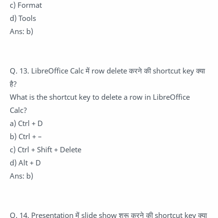
c) Format
d) Tools
Ans: b)
Q. 13. LibreOffice Calc में row delete करने की shortcut key क्या
है?
What is the shortcut key to delete a row in LibreOffice
Calc?
a) Ctrl + D
b) Ctrl + –
c) Ctrl + Shift + Delete
d) Alt + D
Ans: b)
Q. 14. Presentation में slide show शुरू करने की shortcut key क्या