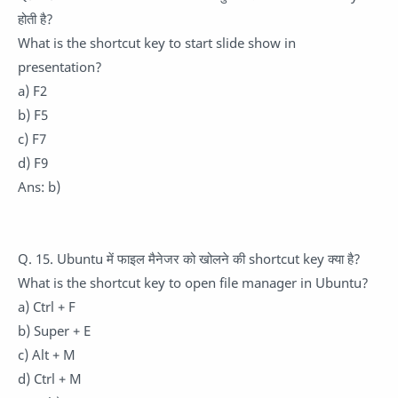
होती है?
What is the shortcut key to start slide show in
presentation?
a) F2
b) F5
c) F7
d) F9
Ans: b)
Q. 15. Ubuntu में फाइल मैनेजर को खोलने की shortcut key क्या है?
What is the shortcut key to open file manager in Ubuntu?
a) Ctrl + F
b) Super + E
c) Alt + M
d) Ctrl + M