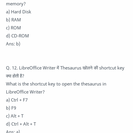
memory?
a) Hard Disk
b) RAM
c) ROM
d) CD-ROM
Ans: b)
Q. 12. LibreOffice Writer में Thesaurus खोलने की shortcut key
क्या होती है?
What is the shortcut key to open the thesaurus in
LibreOffice Writer?
a) Ctrl + F7
b) F9
c) Alt + T
d) Ctrl + Alt + T
Ans: a)