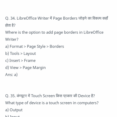
Q. 34. LibreOffice Writer में Page Borders जोड़ने का विकल्प कहाँ
होता है?
Where is the option to add page borders in LibreOffice
Writer?
a) Format > Page Style > Borders
b) Tools > Layout
c) Insert > Frame
d) View > Page Margin
Ans: a)
Q. 35. कंप्यूटर में Touch Screen किस प्रकार की Device है?
What type of device is a touch screen in computers?
a) Output
b) Input