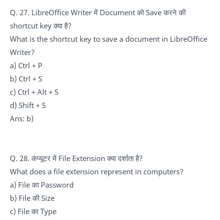
Q. 27. LibreOffice Writer में Document को Save करने की
shortcut key क्या है?
What is the shortcut key to save a document in LibreOffice
Writer?
a) Ctrl + P
b) Ctrl + S
c) Ctrl + Alt + S
d) Shift + S
Ans: b)
Q. 28. कंप्यूटर में File Extension क्या दर्शाता है?
What does a file extension represent in computers?
a) File का Password
b) File की Size
c) File का Type