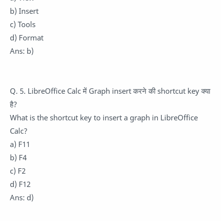
b) Insert
c) Tools
d) Format
Ans: b)
Q. 5. LibreOffice Calc में Graph insert करने की shortcut key क्या
है?
What is the shortcut key to insert a graph in LibreOffice
Calc?
a) F11
b) F4
c) F2
d) F12
Ans: d)