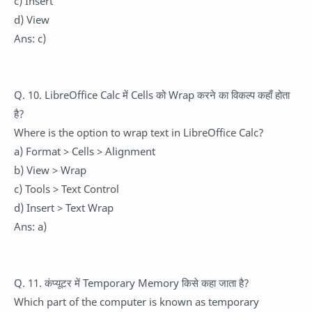
c) Insert
d) View
Ans: c)
Q. 10. LibreOffice Calc में Cells को Wrap करने का विकल्प कहाँ होता
है?
Where is the option to wrap text in LibreOffice Calc?
a) Format > Cells > Alignment
b) View > Wrap
c) Tools > Text Control
d) Insert > Text Wrap
Ans: a)
Q. 11. कंप्यूटर में Temporary Memory किसे कहा जाता है?
Which part of the computer is known as temporary