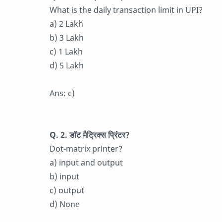
What is the daily transaction limit in UPI?
a) 2 Lakh
b) 3 Lakh
c) 1 Lakh
d) 5 Lakh
Ans: c)
Q. 2. डॉट मैट्रिक्स प्रिंटर?
Dot-matrix printer?
a) input and output
b) input
c) output
d) None