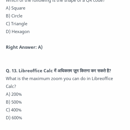
Which of the following is the shape of a QR code?
A) Square
B) Circle
C) Triangle
D) Hexagon
Right Answer: A)
Q. 13. Libreoffice Calc में अधिकतम ज़ूम कितना कर सकते है?
What is the maximum zoom you can do in Libreoffice
Calc?
A) 200%
B) 500%
C) 400%
D) 600%