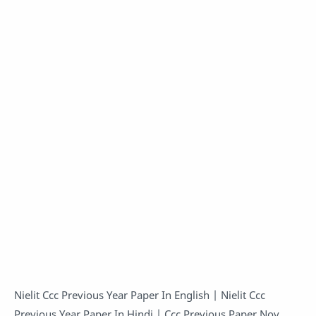
Nielit Ccc Previous Year Paper In English | Nielit Ccc
Previous Year Paper In Hindi | Ccc Previous Paper Nov