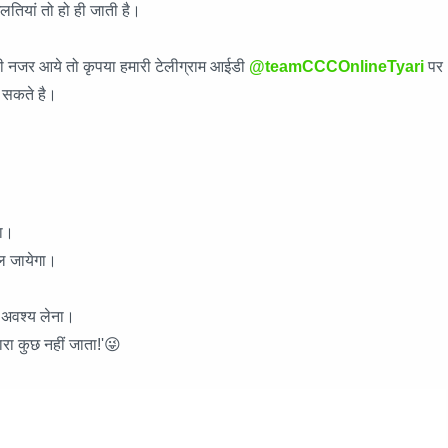
गलतियां तो हो ही जाती है।
लती नजर आये तो कृपया हमारी टेलीग्राम आईडी
@teamCCCOnlineTyari
पर
ा सकते है।
गा।
बदल जायेगा।
।
ट अवश्य लेना।
ारा कुछ नहीं जाता!'😜