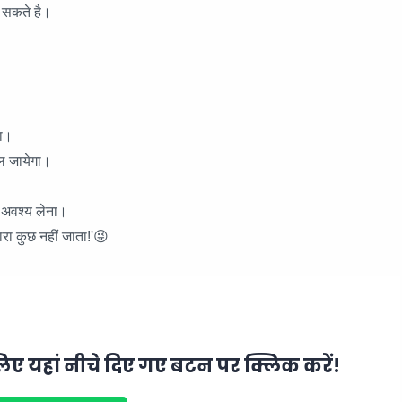
ा सकते है।
गा।
बदल जायेगा।
।
ट अवश्य लेना।
ारा कुछ नहीं जाता!'😜
िए यहां नीचे दिए गए बटन पर क्लिक करें!