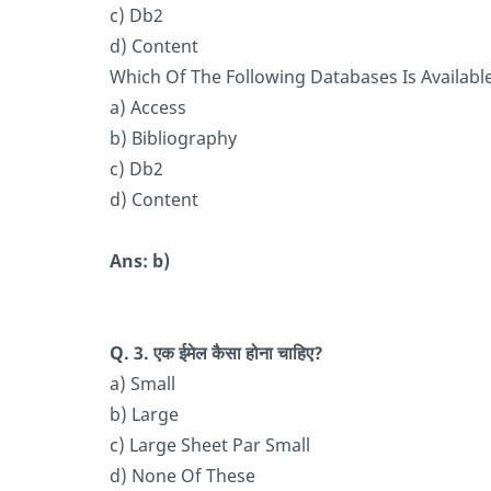
c) Db2
d) Content
Which Of The Following Databases Is Available
a) Access
b) Bibliography
c) Db2
d) Content
Ans: b)
Q. 3.
एक ईमेल कैसा होना चाहिए?
a) Small
b) Large
c) Large Sheet Par Small
d) None Of These