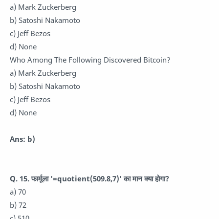
a) Mark Zuckerberg
b) Satoshi Nakamoto
c) Jeff Bezos
d) None
Who Among The Following Discovered Bitcoin?
a) Mark Zuckerberg
b) Satoshi Nakamoto
c) Jeff Bezos
d) None
Ans: b)
Q. 15.
फार्मूला '=quotient(509.8,7)' का मान क्या होगा?
a) 70
b) 72
c) 510