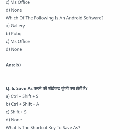
c) Ms Office
d) None
Which Of The Following Is An Android Software?
a) Gallery
b) Pubg
c) Ms Office
d) None
Ans: b)
Q. 6.
Save As करने की शॉर्टकट कुंजी क्या होती है?
a) Ctrl + Shift + S
b) Ctrl + Shift + A
c) Shift + S
d) None
What Is The Shortcut Key To Save As?