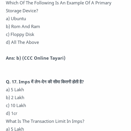
Which Of The Following Is An Example Of A Primary
Storage Device?
a) Ubuntu
b) Rom And Ram
c) Floppy Disk
d) All The Above
Ans: b)
(CCC Online Tayari)
Q. 17.
Imps में लेन-देन की सीमा कितनी होती है?
a) 5 Lakh
b) 2 Lakh
c) 10 Lakh
d) 1cr
What Is The Transaction Limit In Imps?
a) 5 Lakh