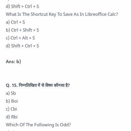
d) Shift + Ctrl + S
What Is The Shortcut Key To Save As In Libreoffice Calc?
a) Ctrl + S
b) Ctrl + Shift + S
c) Ctrl + Alt + S
d) Shift + Ctrl + S
Ans: b)
Q. 15. निम्नलिखित में से विषम कौनसा है?
a) Sb
b) Boi
c) Cbi
d) Rbi
Which Of The Following Is Odd?