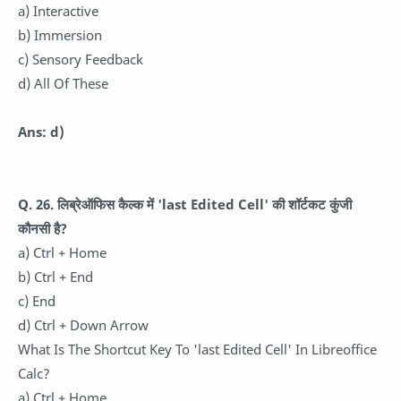
a) Interactive
b) Immersion
c) Sensory Feedback
d) All Of These
Ans: d)
Q. 26. लिब्रेऑफिस कैल्क में 'last Edited Cell' की शॉर्टकट कुंजी
कौनसी है?
a) Ctrl + Home
b) Ctrl + End
c) End
d) Ctrl + Down Arrow
What Is The Shortcut Key To 'last Edited Cell' In Libreoffice
Calc?
a) Ctrl + Home