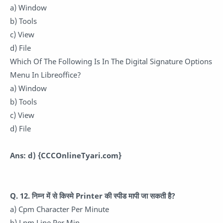
a) Window
b) Tools
c) View
d) File
Which Of The Following Is In The Digital Signature Options
Menu In Libreoffice?
a) Window
b) Tools
c) View
d) File
Ans: d)
{CCCOnlineTyari.com}
Q. 12. निम्न में से किस्मे Printer की स्पीड मापी जा सकती है?
a) Cpm Character Per Minute
b) Lpm Line Per Min