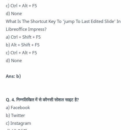
c) Ctrl + Alt + F5
d) None
What Is The Shortcut Key To 'jump To Last Edited Slide' In
Libreoffice Impress?
a) Ctrl + Shift + F5
b) Alt + Shift + F5
c) Ctrl + Alt + F5
d) None
Ans: b)
Q. 4. निम्नलिखित में से कौनसी सोशल साइट है?
a) Facebook
b) Twitter
c) Instagram