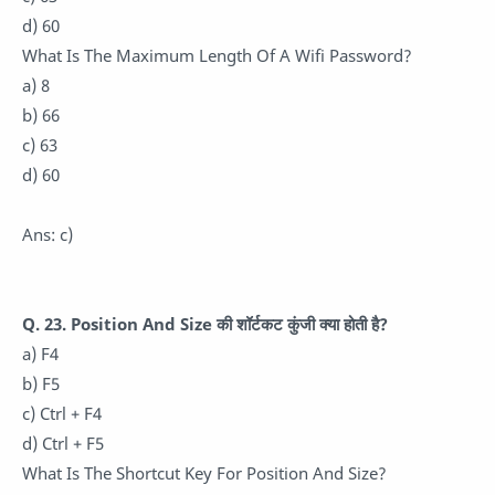
d) 60
What Is The Maximum Length Of A Wifi Password?
a) 8
b) 66
c) 63
d) 60
Ans: c)
Q. 23. Position And Size की शॉर्टकट कुंजी क्या होती है?
a) F4
b) F5
c) Ctrl + F4
d) Ctrl + F5
What Is The Shortcut Key For Position And Size?