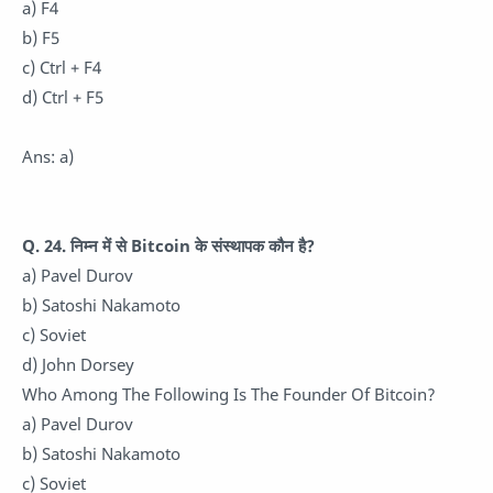
a) F4
b) F5
c) Ctrl + F4
d) Ctrl + F5
Ans: a)
Q. 24. निम्न में से Bitcoin के संस्थापक कौन है?
a) Pavel Durov
b) Satoshi Nakamoto
c) Soviet
d) John Dorsey
Who Among The Following Is The Founder Of Bitcoin?
a) Pavel Durov
b) Satoshi Nakamoto
c) Soviet