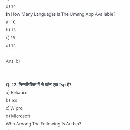
d) 14
In How Many Languages ​​is The Umang App Available?
a) 10
b) 13
c) 15
d) 14
Ans: b)
Q. 12. निम्नलिखित में से कौन एक Isp है?
a) Reliance
b) Tcs
c) Wipro
d) Microsoft
Who Among The Following Is An Isp?