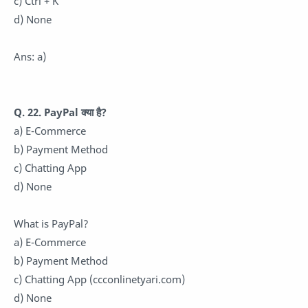
c) Ctrl + K
d) None
Ans: a)
Q. 22. PayPal क्या है?
a) E-Commerce
b) Payment Method
c) Chatting App
d) None
What is PayPal?
a) E-Commerce
b) Payment Method
c) Chatting App (ccconlinetyari.com)
d) None