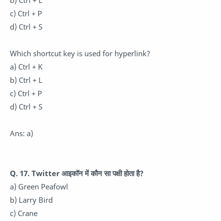
b) Ctrl + L
c) Ctrl + P
d) Ctrl + S
Which shortcut key is used for hyperlink?
a) Ctrl + K
b) Ctrl + L
c) Ctrl + P
d) Ctrl + S
Ans: a)
Q. 17. Twitter आइकॉन में कौन सा पक्षी होता है?
a) Green Peafowl
b) Larry Bird
c) Crane