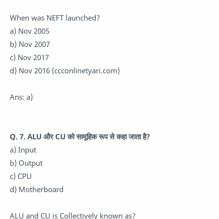
When was NEFT launched?
a) Nov 2005
b) Nov 2007
c) Nov 2017
d) Nov 2016 (ccconlinetyari.com)
Ans: a)
Q. 7. ALU और CU को सामूहिक रूप से कहा जाता है?
a) Input
b) Output
c) CPU
d) Motherboard
ALU and CU is Collectively known as?