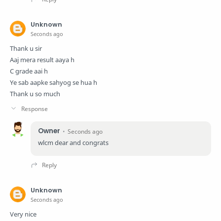
Unknown
Seconds ago
Thank u sir
Aaj mera result aaya h
C grade aai h
Ye sab aapke sahyog se hua h
Thank u so much
Owner
Seconds ago
wlcm dear and congrats
Unknown
Seconds ago
Very nice