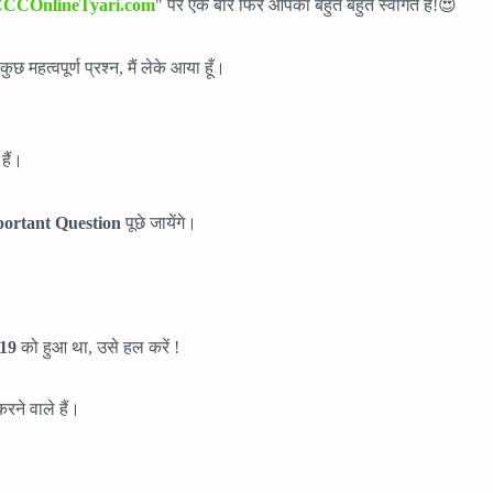
CCOnlineTyari.com
" पर एक बार फिर आपका बहुत बहुत स्वागत हैं!😍
कुछ महत्वपूर्ण प्रश्न, मैं लेके आया हूँ।
हैं।
ortant Question
पूछे जायेंगे।
19
को हुआ था, उसे हल करें !
करने वाले हैं।