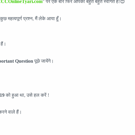
CCOnlineTyari.com
" पर एक बार फिर आपका बहुत बहुत स्वागत हैं!😍
कुछ महत्वपूर्ण प्रश्न, मैं लेके आया हूँ।
हैं।
ortant Question
पूछे जायेंगे।
19
को हुआ था, उसे हल करें !
करने वाले हैं।