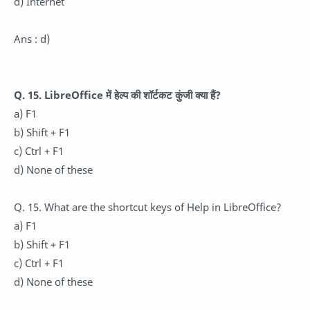
d) Internet
Ans : d)
Q. 15. LibreOffice में हेल्प की शॉर्टकट कुंजी क्या हैं?
a) F1
b) Shift + F1
c) Ctrl + F1
d) None of these
Q. 15. What are the shortcut keys of Help in LibreOffice?
a) F1
b) Shift + F1
c) Ctrl + F1
d) None of these