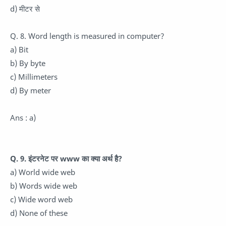
d) मीटर से
Q. 8. Word length is measured in computer?
a) Bit
b) By byte
c) Millimeters
d) By meter
Ans : a)
Q. 9. इंटरनेट पर www का क्या अर्थ है?
a) World wide web
b) Words wide web
c) Wide word web
d) None of these