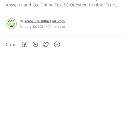
Answers and Ccc Online Test 50 Question In Hindi True
False and Ccc 50 Question Online Test True and False and
True And False 50 Questions with Mock Test 2020. and much
more CCC True and False Questions in Hindi Language.
7 min read